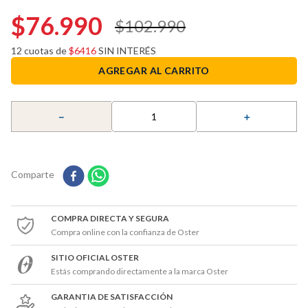
6
.
freidora aire
$
76
.
990
$
102
.
990
7
.
licuadora
8
.
blanca
12
cuotas de
$
6416
SIN INTERÉS
AGREGAR AL CARRITO
9
.
cafe
10
.
accesorios licuadoras
－
＋
Comparte
COMPRA DIRECTA Y SEGURA
Compra online con la confianza de Oster
SITIO OFICIAL OSTER
Estás comprando directamente a la marca Oster
GARANTIA DE SATISFACCIÓN