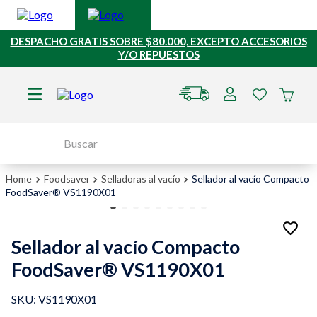
DESPACHO GRATIS SOBRE $80.000, EXCEPTO ACCESORIOS
Y/O REPUESTOS
Buscar
TÉRMINOS MÁS BUSCADOS
Foodsaver
Selladoras al vacío
Sellador al vacío Compacto
FoodSaver® VS1190X01
1
.
hervidores
2
.
repuestos
Sellador al vacío Compacto
3
.
hervidor
FoodSaver® VS1190X01
4
.
batidora
5
.
accesorios
:
VS1190X01