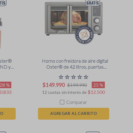
Oster®
Horno con freidora de aire digital
END y
Oster® de 42 litros, puertas
logía
francesas, TSSTTV42FDDAFNS
☆
☆
☆
☆
☆
-N-Go
$
149
.
990
28 %
25 %
$
199
.
990
0
.
833
$
12
.
500
12
cuotas sin interés de
Comparar
TO
AGREGAR AL CARRITO