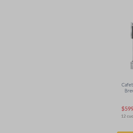
Cafet
Bre
$
59
12
cuo