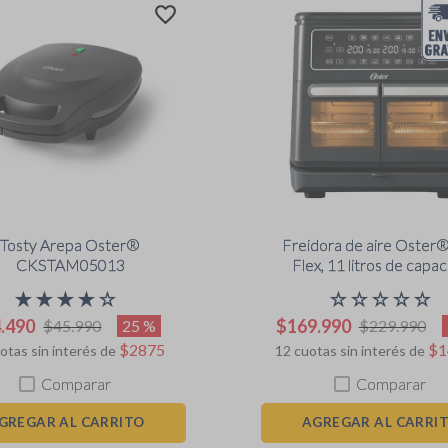
Tosty Arepa Oster®
Freidora de aire Oster®
CKSTAM05013
Flex, 11 litros de capac
negro, CKSTAF11M
★
★
★
★
☆
☆
☆
☆
☆
☆
4
.
490
$
169
.
990
25 %
$
45
.
990
$
229
.
990
$
2875
$
1
otas sin interés de
12
cuotas sin interés de
Comparar
Comparar
GREGAR AL CARRITO
AGREGAR AL CARRI