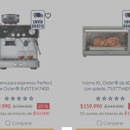
era para espresso Perfect
Horno XL Oster® de 60 
w Oster® BVSTEM7400
con spiedo, TSSTTV6
☆
☆
☆
☆
☆
☆
☆
☆
☆
☆
9
.
990
$
159
.
990
25 %
$
799
.
990
$
249
.
990
$
50
.
000
$
1
tas sin interés de
12
cuotas sin interés de
Comparar
Comparar