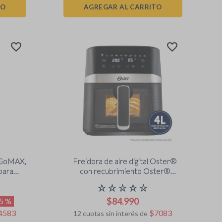
TO
AGREGAR AL CARRITO
, GoMAX,
Freidora de aire digital Oster®
para
con recubrimiento Oster®
TGFP-
DiamondForce, 4L de capacidad,
☆
☆
☆
☆
☆
CKSTAF40WDDF
$
84
.
990
5 %
4583
$
7083
12
cuotas sin interés de