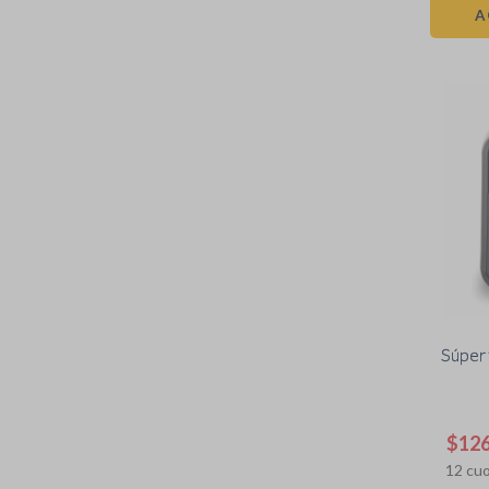
A
Súper 
$
12
12
cuo