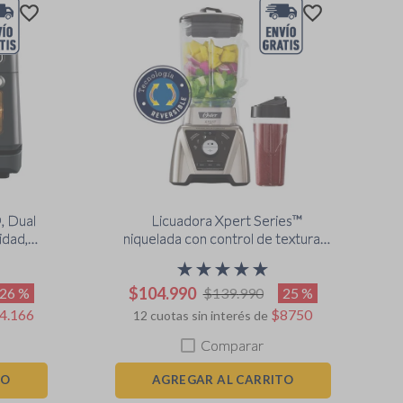
, Dual
Licuadora Xpert Series™
idad,
niquelada con control de textura y
CDDF
un Blend N Go BLST3BCPG
★
★
★
★
★
$
104
.
990
26 %
25 %
$
139
.
990
4
.
166
$
8750
12
cuotas sin interés de
Comparar
TO
AGREGAR AL CARRITO