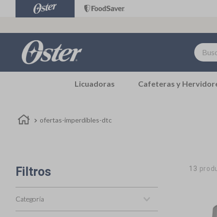
Buscar.
TÉRMINOS MÁS BUSCADOS
Licuadoras
Cafeteras y Hervidor
1
.
hervidores
2
.
repuestos
3
.
hervidor
ofertas-imperdibles-dtc
4
.
accesorios
5
.
freidora aire
Filtros
13
prod
6
.
licuadora
7
.
batidora
Categoría
8
.
blanca
Freidoras de aire