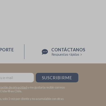
OPORTE
CONTÁCTANOS
Respuestas rápidas
SUSCRIBIRME
ración de privacidad
y me gustaría recibir correos
 Oster® en Chile.
, solo 1 vez por cliente y no acumulable con otras