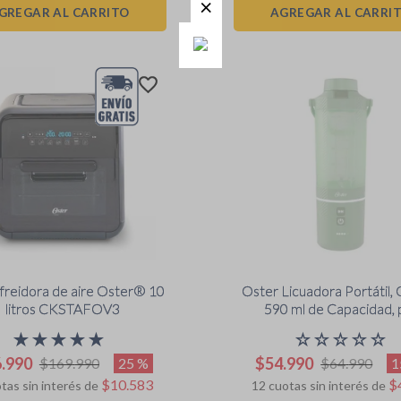
GREGAR AL CARRITO
AGREGAR AL CARRI
freidora de aire Oster® 10
Oster Licuadora Portátil
litros CKSTAFOV3
590 ml de Capacidad, 
Smoothies, Verde, BLS
★
★
★
★
★
☆
☆
☆
☆
☆
M20-000
6
.
990
$
54
.
990
25 %
1
$
169
.
990
$
64
.
990
$
10
.
583
$
tas sin interés de
12
cuotas sin interés de