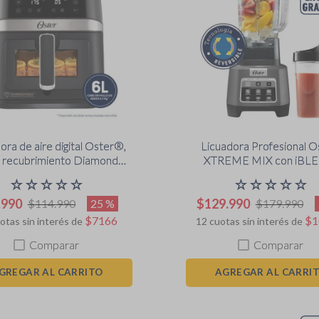
ora de aire digital Oster®,
Licuadora Profesional 
recubrimiento Diamond
XTREME MIX con iBL
orce, 6L de capacidad,
MAX CRUSH con Tecno
☆
☆
☆
☆
☆
☆
☆
☆
☆
☆
CKSTAF60WDDF
Reversible, Vaso Blend
.
990
$
129
.
990
BLSTXPG-BGW
25 %
$
114
.
990
$
179
.
990
$
7166
$
1
otas sin interés de
12
cuotas sin interés de
Comparar
Comparar
GREGAR AL CARRITO
AGREGAR AL CARRI