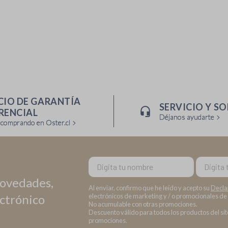
CIO DE GARANTÍA
SERVICIO Y S
RENCIAL
Déjanos ayudarte
 comprando en Oster.cl
Nombre
Email
novedades,
Al enviar, confirmo que he leído y acepto su
Decla
ectrónico
electrónicos de marketing y / o promocionales de
No acumulable con otras promociones.
Descuento válido para todos los productos del sito
promociones.