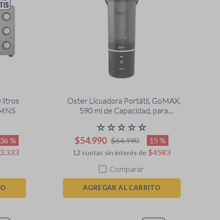
litros
Oster Licuadora Portátil, GoMAX,
0MNS
590 ml de Capacidad, para
Smoothies, Negro, BLSTGFP-
☆
☆
☆
☆
☆
B20-000
$
54
.
990
36 %
15 %
$
64
.
990
3
.
333
$
4583
12
cuotas sin interés de
Comparar
TO
AGREGAR AL CARRITO