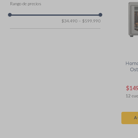
9
.
cafe
Tecnologia-Licuadoras
10
.
accesorios licuadoras
Licuadoras-tipo
$34.490
–
$599.990
Horno electrico
Hogar y Planchas
Electrodomésticos Pequeños
Cafeteras
Horno 
Ost
fran
$
14
12
cuo
A