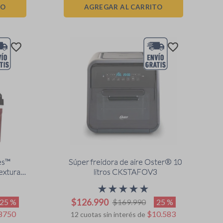
TO
AGREGAR AL CARRITO
es™
Súper freidora de aire Oster® 10
extura y
litros CKSTAFOV3
3BCPG
★
★
★
★
★
$
126
.
990
25 %
25 %
$
169
.
990
8750
$
10
.
583
12
cuotas sin interés de