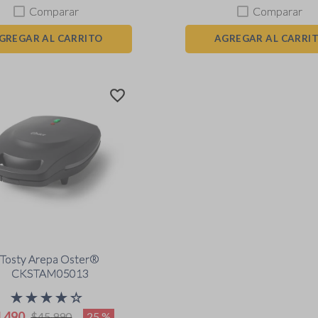
Comparar
Comparar
GREGAR AL CARRITO
AGREGAR AL CARRI
Tosty Arepa Oster®
CKSTAM05013
★
★
★
★
☆
4
.
490
25 %
$
45
.
990