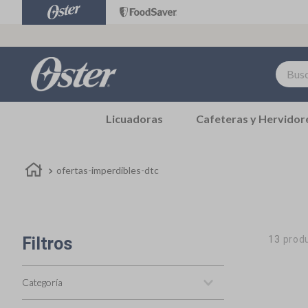
Buscar.
TÉRMINOS MÁS BUSCADOS
Licuadoras
Cafeteras y Hervidor
1
.
hervidores
2
.
repuestos
3
.
hervidor
ofertas-imperdibles-dtc
4
.
accesorios
5
.
freidora aire
Filtros
13
prod
6
.
licuadora
7
.
batidora
Categoría
8
.
blanca
Freidoras de aire