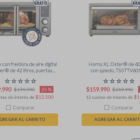
con freidora de aire digital
Horno XL Oster® de 60 
er® de 42 litros, puertas
con spiedo, TSSTTV6
cesas, TSSTTV42FDDAFNS
☆
☆
☆
☆
☆
☆
☆
☆
☆
☆
9
.
990
$
159
.
990
25 %
$
199
.
990
$
249
.
990
$
12
.
500
$
1
tas sin interés de
12
cuotas sin interés de
Comparar
Comparar
GREGAR AL CARRITO
AGREGAR AL CARRI