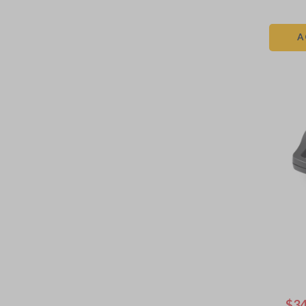
A
$
3