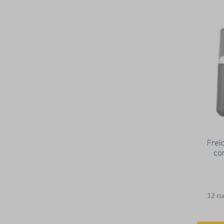
Freid
co
Diamo
12
cu