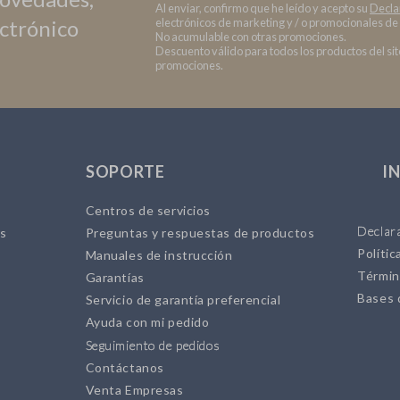
Al enviar, confirmo que he leído y acepto su
Decla
ectrónico
electrónicos de marketing y / o promocionales de
No acumulable con otras promociones.
Descuento válido para todos los productos del sito
promociones.
SOPORTE
I
Centros de servicios
Declara
es
Preguntas y respuestas de productos
Polític
Manuales de instrucción
Términ
Garantías
Bases 
Servicio de garantía preferencial
Ayuda con mi pedido
Seguimiento de pedidos
Contáctanos
Venta Empresas