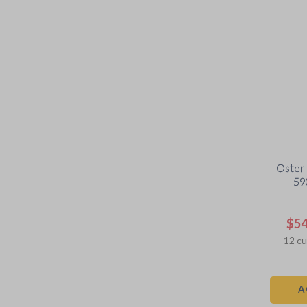
Oster 
59
Smo
$
5
12
cu
A