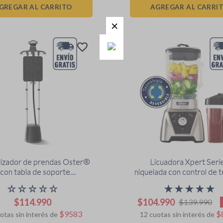
GREGAR AL CARRITO
AGREGAR AL CARRI
izador de prendas Oster®
Licuadora Xpert Seri
con tabla de soporte
niquelada con control de t
GCSTGS7050
un Blend N Go BLST
☆
☆
☆
☆
☆
★
★
★
★
★
$
114
.
990
$
104
.
990
$
139
.
990
$
9583
$
otas sin interés de
12
cuotas sin interés de