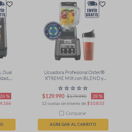
, Dual
Licuadora Profesional Oster®
idad,
XTREME MIX con iBLEND y
CDDF
MAX CRUSH con Tecnología
☆
☆
☆
☆
☆
Reversible, Vaso Blend-N-Go
$
129
.
990
BLSTXPG-BGW
26 %
28 %
$
179
.
990
4
.
166
$
10
.
833
12
cuotas sin interés de
Comparar
TO
AGREGAR AL CARRITO