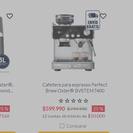
Oster®,
Cafetera para espresso Perfect
Brew Oster® BVSTEM7400
ad,
☆
☆
☆
☆
☆
F
$
599
.
990
25 %
25 %
$
799
.
990
7166
$
50
.
000
12
cuotas sin interés de
Comparar