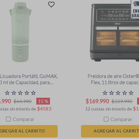
Licuadora Portátil, GoMAX,
Freidora de aire Oster®
0 ml de Capacidad, para
Flex, 11 litros de capac
othies, Verde, BLSTGFP-
negro, CKSTAF11M
☆
☆
☆
☆
☆
☆
☆
☆
☆
☆
M20-000
4
.
990
$
169
.
990
15 %
$
64
.
990
$
229
.
990
$
4583
$
1
otas sin interés de
12
cuotas sin interés de
Comparar
Comparar
GREGAR AL CARRITO
AGREGAR AL CARRI