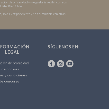
ración de privacidad
y me gustaría recibir correos
 Oster® en Chile.
, solo 1 vez por cliente y no acumulable con otras
NFORMACIÓN
SÍGUENOS EN:
LEGAL
ción de privacidad
a de cookies
os y condiciones
de concurso