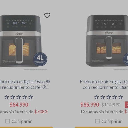
ora de aire digital Oster®
Freidora de aire digital 
n recubrimiento Oster®
con recubrimiento Diamond
ndForce, 4L de capacidad,
Force, 6L de capacid
☆
☆
☆
☆
☆
☆
☆
☆
☆
☆
CKSTAF40WDDF
CKSTAF60WDD
$
84
.
990
$
85
.
990
$
114
.
990
$
7083
$
otas sin interés de
12
cuotas sin interés de
Comparar
Comparar