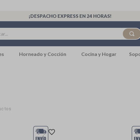
¡DESPACHO EXPRESS EN 24 HORAS!
..
Sop
es
Horneado y Cocción
Cocina y Hogar
uctos