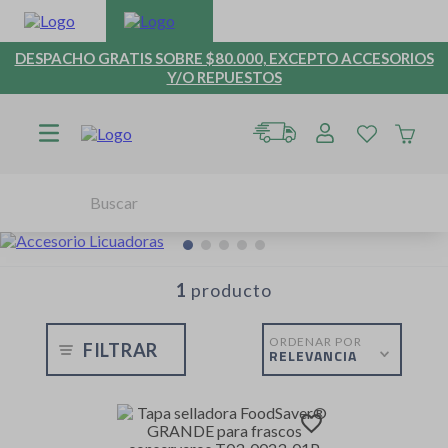
DESPACHO GRATIS SOBRE $80.000, EXCEPTO ACCESORIOS
Y/O REPUESTOS
Buscar
TÉRMINOS MÁS BUSCADOS
1
.
hervidores
1
producto
2
.
repuestos
3
.
hervidor
ORDENAR POR
FILTRAR
RELEVANCIA
4
.
accesorios
5
.
freidora aire