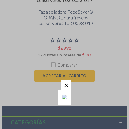
6
.
licuadora
7
.
batidora
Tapa selladora FoodSaver®
GRANDE para frascos
8
.
blanca
conserveros T03-0023-01P
9
.
cafe
☆
☆
☆
☆
☆
10
.
accesorios licuadoras
$
6990
12
cuotas sin interés de
$
583
Comparar
AGREGAR AL CARRITO
CATEGORÍAS