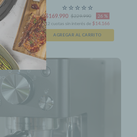
DDAFNS
negro, CKSTAF11MCDDF
☆
☆
☆
☆
☆
$
169
.
990
25 %
26 %
$
229
.
990
12
.
500
$
14
.
166
12
cuotas sin interés de
TO
AGREGAR AL CARRITO