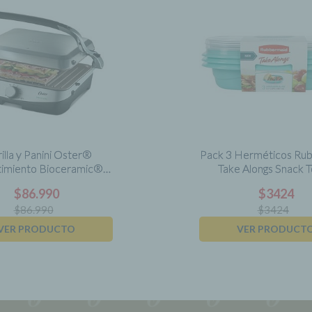
illa y Panini Oster®
Pack 3 Herméticos Ru
timiento Bioceramic®
Take Alongs Snack 
CKSTPA4881
Rectangular 887
$
86.990
$
3424
$
86.990
$
3424
VER PRODUCTO
VER PRODUCT