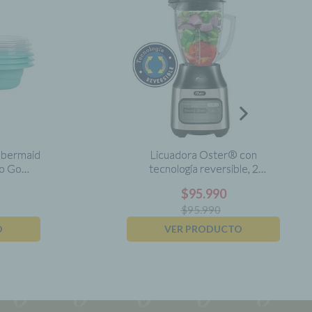
bbermaid
Licuadora Oster® con
To Go
tecnología reversible, 2
ml
programas automáticos y 3
$
95.990
velocidades más pulso
$
95.990
O
VER PRODUCTO