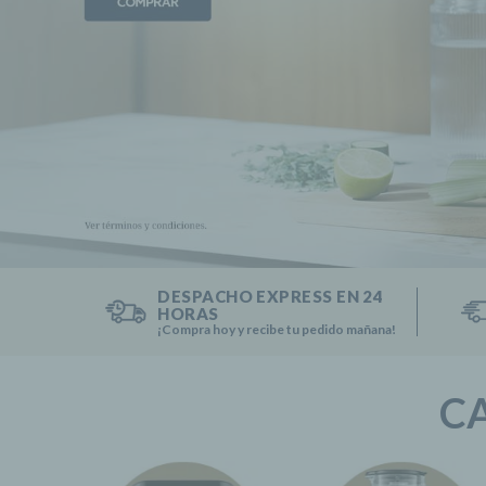
9
.
cafe
10
.
accesorios licuadoras
DESPACHO EXPRESS EN 24
HORAS
¡Compra hoy y recibe tu pedido mañana!
C