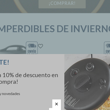
¡COMPRAR!
MPERDIBLES DE INVIER
TE!
un 10% de descuento en
compra!
y novedades
lla turbo Oster®, 7.5 litros
Horno con freidora de aire
apacidad con 14 funciones
Oster® de 42 litros, p