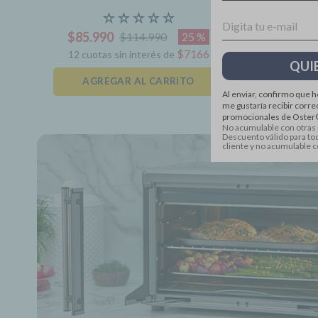
Force, 6L de capacidad,
☆
☆
☆
☆
☆
Email
CKSTAF60WDDF
recu
$
85
.
990
$
11
25 %
$
114
.
990
$
7166
12
cuotas sin interés de
12
cuo
AGREGAR AL CARRITO
A
Al enviar, confirmo que h
me gustaría recibir corre
promocionales de Oster®
No acumulable con otras
Descuento válido para tod
cliente y no acumulable 