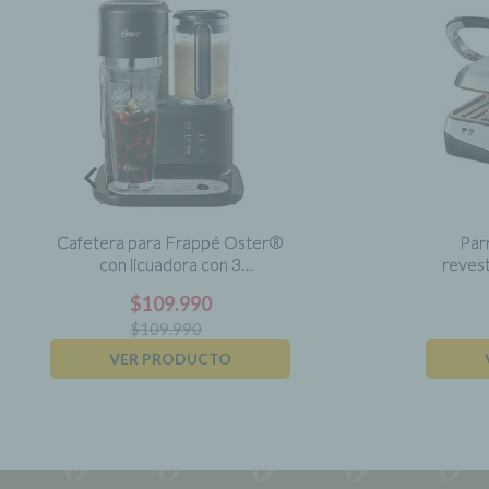
Cafetera para Frappé Oster®
Parr
con licuadora con 3
reves
funcionalidades, negra,
$
109.990
BVSTDC03B
$
109.990
VER PRODUCTO