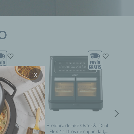
NO
X
 digital
Freidora de aire Oster®, Dual
uertas
Flex, 11 litros de capacidad,